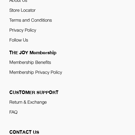
About Us
Store Locator
Terms and Conditions
Privacy Policy
Follow Us
THE JOY Membership
Membership Benefits
Membership Privacy Policy
CUSTOMER SUPPORT
Return & Exchange
FAQ
CONTACT US