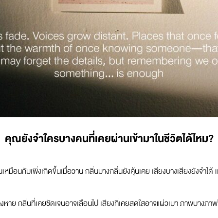
คุณยังจำใครบางคนที่เคยผ่านเข้ามาในชีวิตได้ไหม?
หมือนกับเพิ่งเกิดขึ้นเมื่อวาน กลิ่นบางกลิ่นยังคุ้นเคย เสียงบางเสียงยังจำได
ๆ จางหาย กลิ่นที่เคยชัดเจนอาจเลือนไป เสียงที่เคยสดใสอาจแผ่วเบา ภาพบางภ