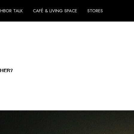
GHBOR TALK
CAFÉ & LIVING SPACE
STORES
THER?