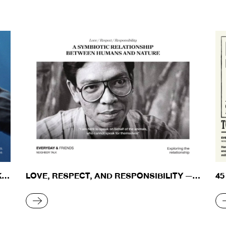
KU
45
LOVE, RESPECT, AND RESPONSIBILITY — A
SYMBIOTIC RELATIONSHIP BETWEEN
HUMANS AND NATURE
R
READ MORE