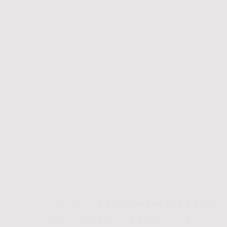
“Labore voluptas nihil molestiae sint
delectus sint sequi volup tatem. Quia