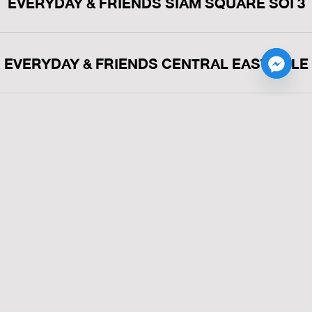
EVERYDAY & FRIENDS SIAM SQUARE SOI 3
EVERYDAY & FRIENDS CENTRAL EASTVILLE
WE USE HIGH QUALITY
MATERIALS
Labore voluptas nihil molestiae sint delectus sint sequi volup
tatem qia id omnis suscipit