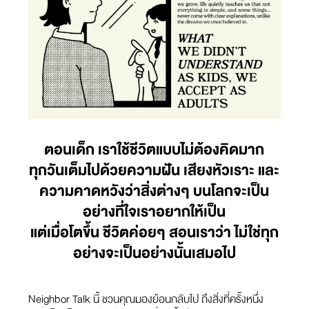
ตอนเด็ก เราใช้ชีวิตแบบไม่ต้องคิดมาก
ทุกวันเต็มไปด้วยความฝัน เสียงหัวเราะ และ
ความคาดหวังว่าสิ่งต่างๆ บนโลกจะเป็น
อย่างที่ใจเราอยากให้เป็น
แต่เมื่อโตขึ้น ชีวิตค่อยๆ สอนเราว่า ไม่ใช่ทุก
อย่างจะเป็นอย่างนั้นเสมอไป
Neighbor Talk นี้ ชวนคุณมองย้อนกลับไป ถึงสิ่งที่ครั้งหนึ่ง