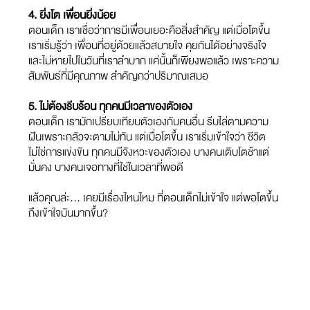
4. ยิ่งโต เพื่อนยิ่งน้อย
ตอนเด็ก เราเชื่อว่าการมีเพื่อนเยอะคือสิ่งสำคัญ แต่เมื่อโตขึ้น
เราเริ่มรู้ว่า เพื่อนที่อยู่ด้วยแล้วสบายใจ คุยกันได้อย่างจริงใจ
และไม่หายไปในวันที่เราลำบาก แค่นั้นก็เพียงพอแล้ว เพราะความ
สัมพันธ์ที่มีคุณภาพ สำคัญกว่าปริมาณเสมอ
5. ไม่ต้องรีบร้อน ทุกคนมีเวลาของตัวเอง
ตอนเด็ก เรามักเปรียบเทียบตัวเองกับคนอื่น รีบไล่ตามความ
ฝันเพราะกลัวจะตามไม่ทัน แต่เมื่อโตขึ้น เราเริ่มเข้าใจว่า ชีวิต
ไม่ใช่การแข่งขัน ทุกคนมีจังหวะของตัวเอง บางคนเติบโตช้าแต่
มั่นคง บางคนเจอทางที่ใช่ในเวลาที่พอดี
แล้วคุณล่ะ… เคยมีเรื่องไหนไหม ที่ตอนเด็กไม่เข้าใจ แต่พอโตขึ้น
ถึงเข้าใจมันมากขึ้น?