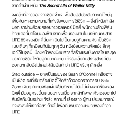
จากถ้ำผ่านหนัง
The Secret Life of Walter Mitty
จงกล้าที่ก้าวออกจากชีวิตจำเจ เพื่อสัมผัสประสบการณ์ใหม่ๆ
เพื่อค้นหาความหมายที่แท้จริงของการใช้ชีวิต — สิ่งที่หนังกำลัง
บอกเราผ่านตัวละครอย่างวอลเตอร์ มิตตี้ พนักงานล้างฟิล์ม
ท้ายแถวที่มักโดนมองข้ามจากเพื่อนร่วมงานในบริษัทนิตยสาร
LIFE ชีวิตของมิตตี้นั้นดำเนินไปเป็นแบบรูทีนตายตัว เป็นชีวิต
แบบเดิมๆ ที่เหมือนกันในทุกๆ วัน หนังซ้อนความขัดแย้งเล็กๆ
เอาไว้ในจุดนี้ เบื้องหน้าของนิตยสารที่สร้างแรงบันดาลใจ และจุด
ประกายชีวิตให้กับผู้คนมากมาย แท้จริงแล้วคนสร้างสรรค์มัน
ออกมากลับยังไม่เคยได้สัมผัสคำว่า LIFE จริงๆ สักครั้ง
Step outside — อาจเป็นแผนของ Sean O’Connell หรืออาจ
เป็นชีวิตเองที่เรียกร้องมิตตี้ให้กล้าก้าวออกจากกรอบ Safe
Zone เดิมๆ ความจริงแผ่นฟิล์มที่หายไปนั้นไม่ต่างจากชีวิตของ
มิตตี้ มันอยู่ตรงนั้นเสมอมา จนเมื่อเรากล้าที่จะพาตัวเองออกไป
สัมผัสกับมันอย่างแท้จริง สถานที่ เรื่องราว ผู้คน ประสบการณ์
ที่จะสะสมให้เราค่อยๆ ก้าวไปเพื่อค้นพบความหมายของคำว่า
LIFE