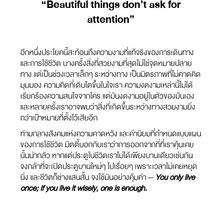
“Beautiful things don’t ask for
attention”
อีกหนึ่งประโยคนี้สะท้อนถึงความงามที่แท้จริงของการเดินทาง
และการใช้ชีวิต บางครั้งสิ่งที่สวยงามที่สุดไม่ใช่จุดหมายปลาย
ทาง แต่เป็นช่วงเวลาเล็กๆ ระหว่างทาง เป็นมิตรภาพที่ไม่คาดคิด
มุมมอง ความคิดที่เติบโตขึ้นในใจเรา ความงดงามเหล่านี้ไม่ได้
เรียกร้องความสนใจจากใคร แต่มันงดงามอยู่ในตัวของมันเอง
และหลายครั้งเราอาจพบว่าสิ่งที่เกิดขึ้นระหว่างทางสวยงามยิ่ง
กว่าเป้าหมายที่ตั้งไว้เสียอีก
ท่ามกลางสังคมแห่งความคาดหวัง และค่านิยมที่กำหนดแบบแผน
ของการใช้ชีวิต มิตตี้บอกกับเราว่าการออกจากที่ที่เราคุ้นเคย
นั้นน่ากลัว หากแต่ประตูในชีวิตเราไม่ได้เพียงบานเดียวเช่นกัน
จงกล้าที่จะเปิดประตูบานใหม่ๆ ไปเรื่อยๆ เพราะเวลาไม่เคยหยุด
นิ่ง และชีวิตก็ช่างแสนสั้น จงใช้มันอย่างคุ้มค่า —
You only live
once; if you live it wisely, one is enough.