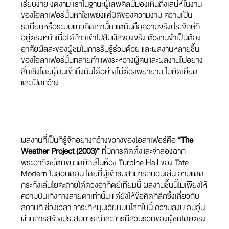
เรียบง่าย งดงาม เราในฐานะผู้เสพศิลป์มองเห็นถึงเสน่ห์ในงาน
ของโอลาเฟอร์นั้นหาใช่เพียงแค่มิติของความงาม ความเป็น
ระเบียบหรือระบบแนวคิดเท่านั้น แต่มันคือความจริงประจักษ์ที่
อยู่ตรงหน้าเมื่อได้ก้าวเข้าไปสัมผัสของจริง ตัวงานจำเป็นต้อง
อาศัยผัสสะของผู้ชมในการรับรู้ร่วมด้วย และผลงานหลายชิ้น
ของโอลาเฟอร์นั้นทลายกำแพงระหว่างผู้คนและผลงานไปอย่าง
สิ้นเชิงโดยผู้คนเข้าถึงมันได้อย่างไม่ต้องพยายาม ไม่ยัดเยียด
และเปิดกว้าง
ผลงานที่เป็นที่รู้จักอย่างกว้างขวางของโอลาเฟอร์คือ
“The
Weather Project (2003)”
ที่มีการติดตั้งและจำลองฉาก
พระอาทิตย์ตกขนาดยักษ์ในห้อง Turbine Hall ของ Tate
Modern ในลอนดอน โดยที่ผู้เข้าชมสามารถนอนเล่น อาบแดด
กระทั่งเล่นโยคะภายใต้ดวงอาทิตย์เทียมนี้ ผลงานชิ้นนี้ไม่เพียงให้
ความบันเทิงทางสายตาเท่านั้น แต่ยังให้ข้อคิดที่ลึกซึ้งเกี่ยวกับ
สถานที่ ช่วงเวลา วาระที่หมุนเวียนบนโลกใบนี้ ความสงบ อบอุ่น
ผ่านการสร้างประสบการณ์และการมีส่วนร่วมของผู้ชมโดยตรง