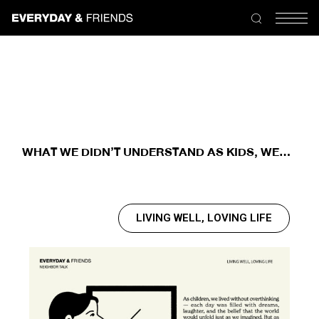
WHAT WE DIDN’T UNDERSTAND AS KIDS, WE
ACCEPT AS ADULTS
LIVING WELL, LOVING LIFE