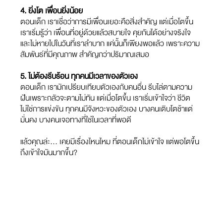
4. ยิ่งโต เพื่อนยิ่งน้อย
ตอนเด็ก เราเชื่อว่าการมีเพื่อนเยอะคือสิ่งสำคัญ แต่เมื่อโตขึ้น
เราเริ่มรู้ว่า เพื่อนที่อยู่ด้วยแล้วสบายใจ คุยกันได้อย่างจริงใจ
และไม่หายไปในวันที่เราลำบาก แค่นั้นก็เพียงพอแล้ว เพราะความ
สัมพันธ์ที่มีคุณภาพ สำคัญกว่าปริมาณเสมอ
5. ไม่ต้องรีบร้อน ทุกคนมีเวลาของตัวเอง
ตอนเด็ก เรามักเปรียบเทียบตัวเองกับคนอื่น รีบไล่ตามความ
ฝันเพราะกลัวจะตามไม่ทัน แต่เมื่อโตขึ้น เราเริ่มเข้าใจว่า ชีวิต
ไม่ใช่การแข่งขัน ทุกคนมีจังหวะของตัวเอง บางคนเติบโตช้าแต่
มั่นคง บางคนเจอทางที่ใช่ในเวลาที่พอดี
แล้วคุณล่ะ… เคยมีเรื่องไหนไหม ที่ตอนเด็กไม่เข้าใจ แต่พอโตขึ้น
ถึงเข้าใจมันมากขึ้น?