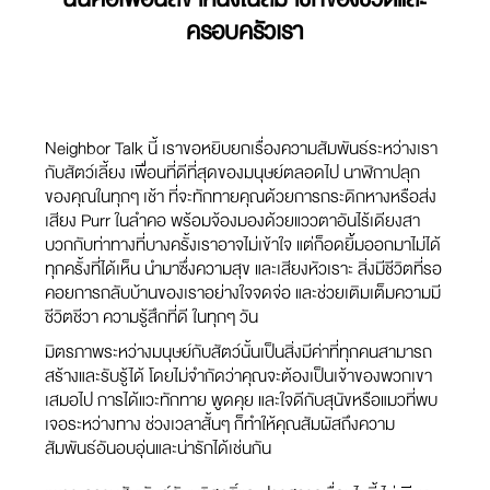
ครอบครัวเรา
Neighbor Talk นี้ เราขอหยิบยกเรื่องความสัมพันธ์ระหว่างเรา
กับสัตว์เลี้ยง เพื่อนที่ดีที่สุดของมนุษย์ตลอดไป นาฬิกาปลุก
ของคุณในทุกๆ เช้า ที่จะทักทายคุณด้วยการกระดิกหางหรือส่ง
เสียง Purr ในลำคอ พร้อมจ้องมองด้วยแววตาอันไร้เดียงสา
บวกกับท่าทางที่บางครั้งเราอาจไม่เข้าใจ แต่ก็อดยิ้มออกมาไม่ได้
ทุกครั้งที่ได้เห็น นำมาซึ่งความสุข และเสียงหัวเราะ สิ่งมีชีวิตที่รอ
คอยการกลับบ้านของเราอย่างใจจดจ่อ และช่วยเติมเต็มความมี
ชีวิตชีวา ความรู้สึกที่ดี ในทุกๆ วัน
มิตรภาพระหว่างมนุษย์กับสัตว์นั้นเป็นสิ่งมีค่าที่ทุกคนสามารถ
สร้างและรับรู้ได้ โดยไม่จำกัดว่าคุณจะต้องเป็นเจ้าของพวกเขา
เสมอไป การได้แวะทักทาย พูดคุย และใจดีกับสุนัขหรือแมวที่พบ
เจอระหว่างทาง ช่วงเวลาสั้นๆ ก็ทำให้คุณสัมผัสถึงความ
สัมพันธ์อันอบอุ่นและน่ารักได้เช่นกัน