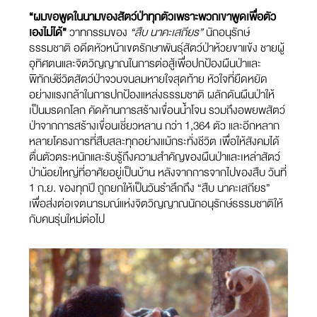
“ผมขอพูดในนามของสัตว์ป่าทุกตัวเพราะพวกเขาพูดเพื่อตัว
เองไม่ได้”
วาทกรรมของ
“สืบ นาคะเสถียร”
นักอนุรักษ์
ธรรมชาติ อดีตหัวหน้าเขตรักษาพันธุ์สัตว์ป่าห้วยขาแข้ง ชายผู้
อุทิศตนและจิตวิญญาณในการต่อสู้เพื่อปกป้องผืนป่าและ
พิทักษ์ชีวิตสัตว์ป่าจวบจนลมหายใจสุดท้าย หัวใจที่ยืดหยัด
อย่างแรงกล้าในการปกป้องแหล่งธรรมชาติ ผลักดันผืนป่าให้
เป็นมรดกโลก คัดค้านการสร้างเขื่อนน้ำโจน รวมถึงอพยพสัตว์
ป่าจากการสร้างเขื่อนเชี่ยวหลาน กว่า 1,364 ตัว และอีกหลาก
หลายโครงการที่สืบสละทุกอย่างแม้กระทั่งชีวิต เพื่อให้สังคมได้
ตื่นตัวตระหนักและรับรู้ถึงความสำคัญของผืนป่าและเหล่าสัตว์
ป่าน้อยใหญ่ที่อาศัยอยู่เป็นบ้าน หลังจากการจากไปของสืบ วันที่
1 ก.ย. ของทุกปี ถูกยกให้เป็นวันรำลึกถึง “สืบ นาคะเสถียร”
เพื่อส่งต่อเจตนารมณ์แห่งจิตวิญญาณนักอนุรักษ์ธรรมชาติให้
กับคนรุ่นใหม่ต่อไป