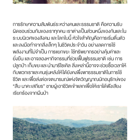
การรักษาความสัมพันธ์ระหว่างคนและธรรมชาติ คือความรับ
ผิดชอบร่วมกันของเราทุกคน เราต่างเป็นส่วนหนึ่งของกันและใน
ระบบนิเวศของสังคม และโลกใบนี้ หัวใจสำคัญคือการเริ่มตื่นตัว
และลงมือทำจากสิ่งเล็กๆ ในชีวิตประจำวัน อย่างลดการใช้
พลังงานที่ไม่จำเป็น การแยกขยะ ใช้ทรัพยากรอย่างคุ้มค่าและ
ยั่งยืน และอาจลองหากิจกรรมที่ช่วยฟื้นฟูธรรมชาติ เช่น การ
ปลูกป่า เก็บขยะและนำมารีไซเคิล สิ่งเหล่านี้อาจจะช่วยซื้อเวลาให้
กับพวกเราและคนรุ่นหลังให้ได้ยังคงพึ่งพาธรรมชาติในการใช้
ชีวิต และเพื่อส่งต่อเจตนารมณ์แห่งจิตวิญญาณนักอนุรักษ์ของ
“สืบ นาคะเสถียร” ชายผู้เอาชีวิตเข้าแลกเพื่อให้เราได้ฟังเสียง
เรียกร้องจากผืนป่า